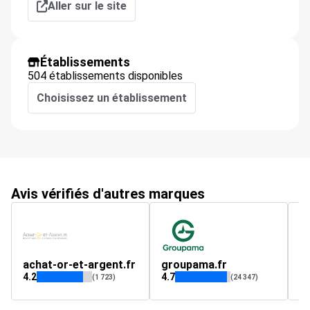
Aller sur le site
Établissements
504 établissements disponibles
Choisissez un établissement
Avis vérifiés d'autres marques
achat-or-et-argent.fr
groupama.fr
n
4.2
4.7
3.
(1 723)
(24 347)