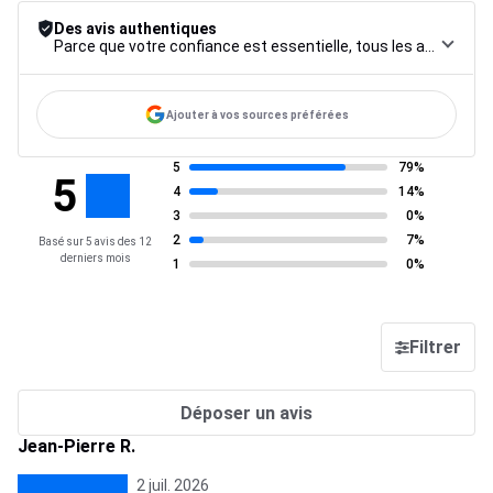
Des avis authentiques
Parce que votre confiance est essentielle, tous les avis font l’objet d’une procédure de contrôle rigoureuse, de leur collecte à leur modération, jusqu’à leur mise en ligne, afin de garantir une fiabilité maximale.
Ajouter à vos sources préférées
5
79%
5
4
14%
3
0%
2
7%
Basé sur 5 avis des 12
derniers mois
1
0%
Filtrer
Déposer un avis
Jean-Pierre R.
2 juil. 2026