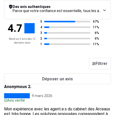
Des avis authentiques
Parce que votre confiance est essentielle, tous les avis font l’objet d’une procédure de contrôle rigoureuse, de leur collecte à leur modération, jusqu’à leur mise en ligne, afin de garantir une fiabilité maximale.
5
67%
4.7
4
11%
3
6%
2
6%
Basé sur 3 avis des 12
derniers mois
1
11%
Filtrer
Déposer un avis
Anonymous 2.
9 mars 2026
Avis vérifié
Mon expérience avec les agent.e.s du cabinet des Arceaux
est très bonne. Les solutions proposées correspondent à