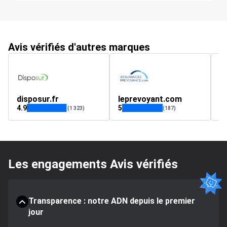
Avis vérifiés d'autres marques
disposur.fr
leprevoyant.com
a
4.9
5
4.
(1 323)
(187)
Les engagements Avis vérifiés
Transparence : notre ADN depuis le premier
jour