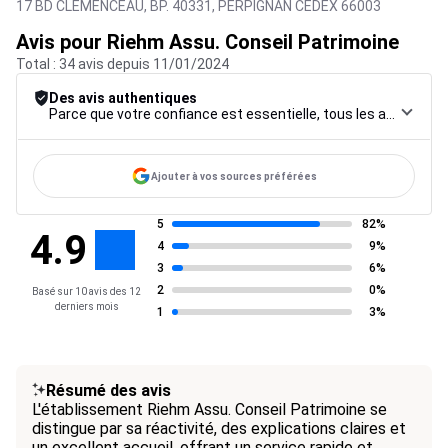
17 BD CLEMENCEAU, BP. 40331,
PERPIGNAN CEDEX
66003
Avis pour Riehm Assu. Conseil Patrimoine
Total : 34 avis depuis 11/01/2024
Des avis authentiques
Parce que votre confiance est essentielle, tous les avis font l’objet d’une procédure de contrôle rigoureuse, de leur collecte à leur modération, jusqu’à leur mise en ligne, afin de garantir une fiabilité maximale.
Ajouter à vos sources préférées
5
82%
4.9
4
9%
3
6%
2
0%
Basé sur 10 avis des 12
derniers mois
1
3%
Résumé des avis
L'établissement Riehm Assu. Conseil Patrimoine se
distingue par sa réactivité, des explications claires et
un excellent accueil, offrant un service rapide et