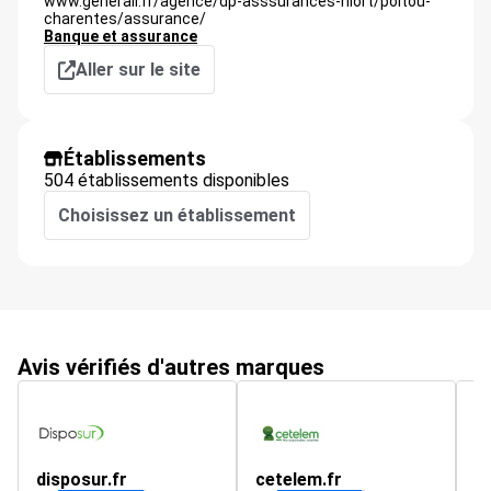
www.generali.fr/agence/dp-asssurances-niort/poitou-
charentes/assurance/
Banque et assurance
Aller sur le site
Établissements
504 établissements disponibles
Choisissez un établissement
Avis vérifiés d'autres marques
disposur.fr
cetelem.fr
C