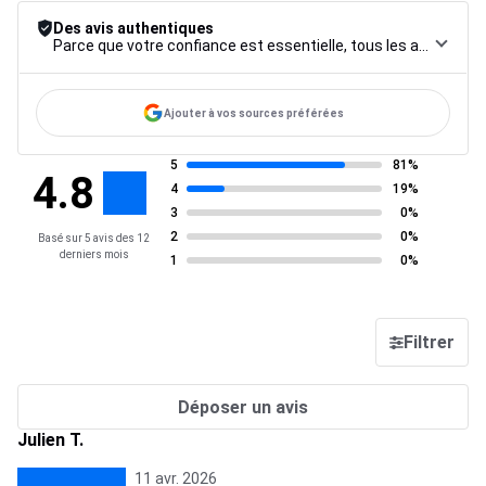
Des avis authentiques
Parce que votre confiance est essentielle, tous les avis font l’objet d’une procédure de contrôle rigoureuse, de leur collecte à leur modération, jusqu’à leur mise en ligne, afin de garantir une fiabilité maximale.
Ajouter à vos sources préférées
5
81%
4.8
4
19%
3
0%
2
0%
Basé sur 5 avis des 12
derniers mois
1
0%
Filtrer
Déposer un avis
Julien T.
11 avr. 2026