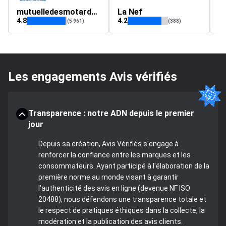
mutuelledesmotards.fr
La Nef
le
4.8
4.2
4.
(5 961)
(388)
Les engagements Avis vérifiés
Transparence : notre ADN depuis le premier
jour
Depuis sa création, Avis Vérifiés s'engage à
renforcer la confiance entre les marques et les
consommateurs. Ayant participé à l'élaboration de la
première norme au monde visant à garantir
l'authenticité des avis en ligne (devenue NF ISO
20488), nous défendons une transparence totale et
le respect de pratiques éthiques dans la collecte, la
modération et la publication des avis clients.