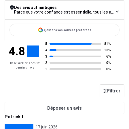
Des avis authentiques
Parce que votre confiance est essentielle, tous les avis font l’objet d’une procédure de contrôle rigoureuse, de leur collecte à leur modération, jusqu’à leur mise en ligne, afin de garantir une fiabilité maximale.
Ajouter à vos sources préférées
5
81%
4.8
4
13%
3
6%
2
0%
Basé sur 8 avis des 12
derniers mois
1
0%
Filtrer
Déposer un avis
Patrick L.
17 juin 2026