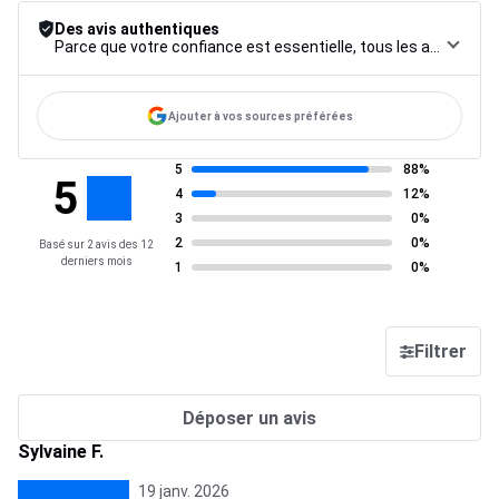
Des avis authentiques
Parce que votre confiance est essentielle, tous les avis font l’objet d’une procédure de contrôle rigoureuse, de leur collecte à leur modération, jusqu’à leur mise en ligne, afin de garantir une fiabilité maximale.
Ajouter à vos sources préférées
5
88%
5
4
12%
3
0%
2
0%
Basé sur 2 avis des 12
derniers mois
1
0%
Filtrer
Déposer un avis
Sylvaine F.
19 janv. 2026