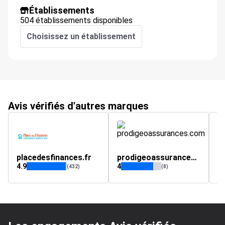
Établissements
504 établissements disponibles
Choisissez un établissement
Avis vérifiés d'autres marques
placedesfinances.fr
prodigeoassurances.com
C
4.9
4
4.
(432)
(8)