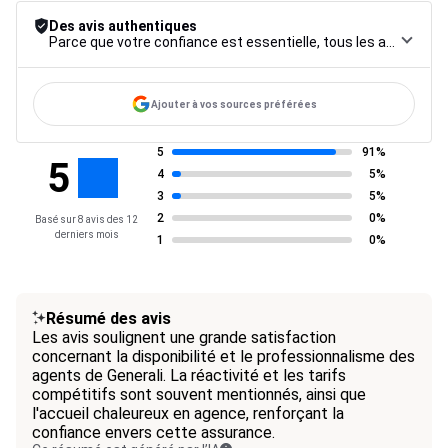
Des avis authentiques
Parce que votre confiance est essentielle, tous les avis font l’objet d’une procédure de contrôle rigoureuse, de leur collecte à leur modération, jusqu’à leur mise en ligne, afin de garantir une fiabilité maximale.
Ajouter à vos sources préférées
5
91%
5
4
5%
3
5%
2
0%
Basé sur 8 avis des 12
derniers mois
1
0%
Résumé des avis
Les avis soulignent une grande satisfaction
concernant la disponibilité et le professionnalisme des
agents de Generali. La réactivité et les tarifs
compétitifs sont souvent mentionnés, ainsi que
l'accueil chaleureux en agence, renforçant la
confiance envers cette assurance.