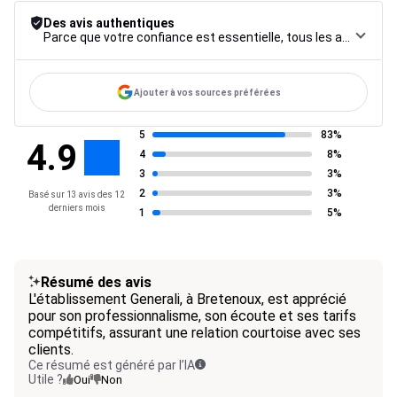
Des avis authentiques
Parce que votre confiance est essentielle, tous les avis font l’objet d’une procédure de contrôle rigoureuse, de leur collecte à leur modération, jusqu’à leur mise en ligne, afin de garantir une fiabilité maximale.
Ajouter à vos sources préférées
5
83%
4.9
4
8%
3
3%
2
3%
Basé sur 13 avis des 12
derniers mois
1
5%
Résumé des avis
L'établissement Generali, à Bretenoux, est apprécié
pour son professionnalisme, son écoute et ses tarifs
compétitifs, assurant une relation courtoise avec ses
clients.
Ce résumé est généré par l’IA
Utile ?
Oui
Non