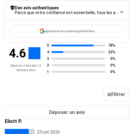
Des avis authentiques
Parce que votre confiance est essentielle, tous les avis font l’objet d’une procédure de contrôle rigoureuse, de leur collecte à leur modération, jusqu’à leur mise en ligne, afin de garantir une fiabilité maximale.
Ajouter à vos sources préférées
5
78%
4.6
4
22%
3
0%
2
0%
Basé sur 7 avis des 12
derniers mois
1
0%
Filtrer
Déposer un avis
Eliott P.
23 juin 2026