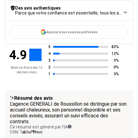
Des avis authentiques
Parce que votre confiance est essentielle, tous les avis font l’objet d’une procédure de contrôle rigoureuse, de leur collecte à leur modération, jusqu’à leur mise en ligne, afin de garantir une fiabilité maximale.
Ajouter à vos sources préférées
5
82%
4.9
4
12%
3
3%
2
0%
Basé sur 8 avis des 12
derniers mois
1
3%
Résumé des avis
L'agence GENERALI de Roussillon se distingue par son
accueil chaleureux, son personnel disponible et ses
conseils avisés, assurant un suivi efficace des
contrats.
Ce résumé est généré par l’IA
Utile ?
Oui
Non