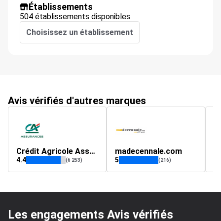
Établissements
504 établissements disponibles
Choisissez un établissement
Avis vérifiés d'autres marques
Crédit Agricole Assurances
madecennale.com
m
4.4
5
4.
(6 253)
(216)
Les engagements Avis vérifiés