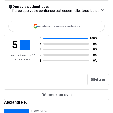
Des avis authentiques
Parce que votre confiance est essentielle, tous les avis font l’objet d’une procédure de contrôle rigoureuse, de leur collecte à leur modération, jusqu’à leur mise en ligne, afin de garantir une fiabilité maximale.
Ajouter à vos sources préférées
5
100%
5
4
0%
3
0%
2
0%
Basé sur 2 avis des 12
derniers mois
1
0%
Filtrer
Déposer un avis
Alexandre P.
8 avr. 2026