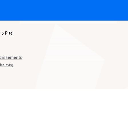
e
Pitel
blissements
 les avis)