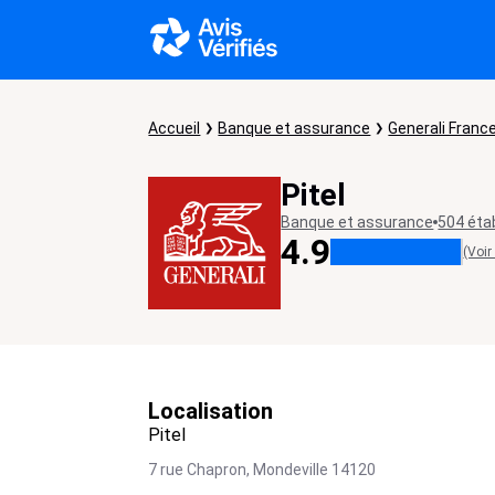
Accueil
Banque et assurance
Generali Franc
Pitel
Banque et assurance
504 éta
4.9
(Voir
Localisation
Pitel
7 rue Chapron,
Mondeville
14120