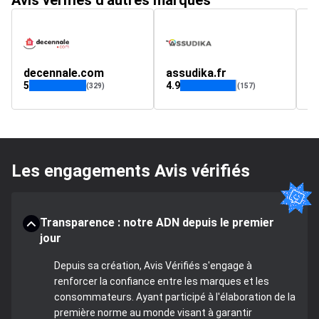
Avis vérifiés d'autres marques
decennale.com
assudika.fr
n
5
4.9
3.
(329)
(157)
Les engagements Avis vérifiés
Transparence : notre ADN depuis le premier
jour
Depuis sa création, Avis Vérifiés s'engage à
renforcer la confiance entre les marques et les
consommateurs. Ayant participé à l'élaboration de la
première norme au monde visant à garantir