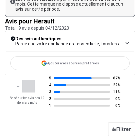
mois. Cette marque ne dispose actuellement d’aucun
avis sur cette période.
Avis pour Herault
Total : 9 avis depuis 04/12/2023
Des avis authentiques
Parce que votre confiance est essentielle, tous les avis font l’objet d’une procédure de contrôle rigoureuse, de leur collecte à leur modération, jusqu’à leur mise en ligne, afin de garantir une fiabilité maximale.
Ajouter à vos sources préférées
5
67%
-
4
22%
3
11%
Basé sur les avis des 12
2
0%
derniers mois
1
0%
Filtrer