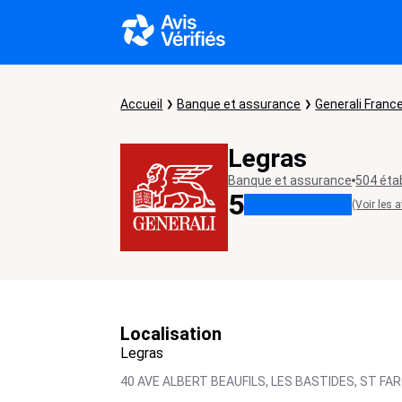
Accueil
Banque et assurance
Generali Franc
Legras
Banque et assurance
504 éta
5
(Voir les a
Localisation
Legras
40 AVE ALBERT BEAUFILS, LES BASTIDES,
ST FA