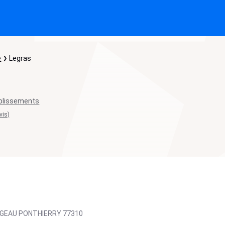
e
Legras
blissements
vis)
RGEAU PONTHIERRY
77310