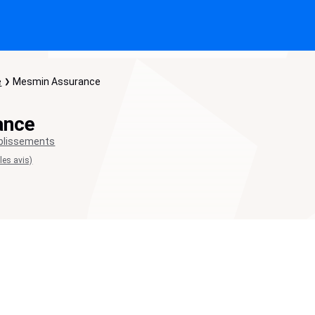
e
Mesmin Assurance
ance
blissements
 les avis)