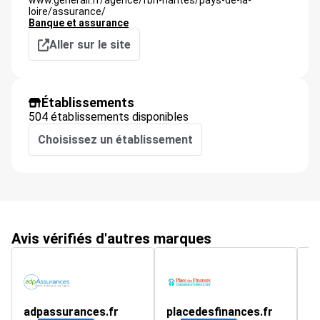
www.generali.fr/agence/fbh-nantes/pays-de-la-
loire/assurance/
Banque et assurance
Aller sur le site
Établissements
504 établissements disponibles
Choisissez un établissement
Avis vérifiés d'autres marques
adpassurances.fr
placedesfinances.fr
c