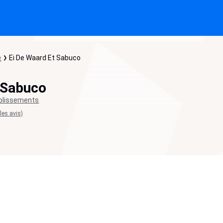
e
Ei De Waard Et Sabuco
 Sabuco
blissements
 les avis)