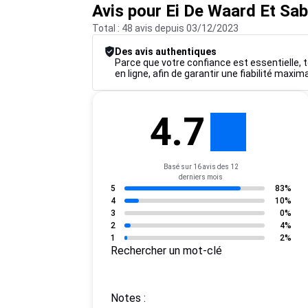
Avis pour Ei De Waard Et Sa
Total : 48 avis depuis 03/12/2023
Des avis authentiques
Parce que votre confiance est essentielle, to
en ligne, afin de garantir une fiabilité maxim
4.7
Basé sur 16 avis des 12
derniers mois
5
83%
4
10%
3
0%
2
4%
1
2%
Rechercher un mot-clé
Notes :