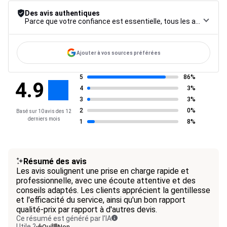
Des avis authentiques
Parce que votre confiance est essentielle, tous les avis font l’objet d’une procédure de contrôle rigoureuse, de leur collecte à leur modération, jusqu’à leur mise en ligne, afin de garantir une fiabilité maximale.
Ajouter à vos sources préférées
5
86%
4.9
4
3%
3
3%
2
0%
Basé sur 10 avis des 12
derniers mois
1
8%
Résumé des avis
Les avis soulignent une prise en charge rapide et
professionnelle, avec une écoute attentive et des
conseils adaptés. Les clients apprécient la gentillesse
et l'efficacité du service, ainsi qu'un bon rapport
qualité-prix par rapport à d'autres devis.
Ce résumé est généré par l’IA
Utile ?
Oui
Non