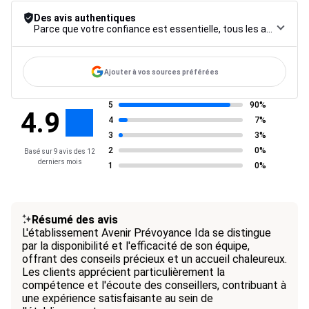
Des avis authentiques
Parce que votre confiance est essentielle, tous les avis font l’objet d’une procédure de contrôle rigoureuse, de leur collecte à leur modération, jusqu’à leur mise en ligne, afin de garantir une fiabilité maximale.
Ajouter à vos sources préférées
5
90%
4.9
4
7%
3
3%
2
0%
Basé sur 9 avis des 12
derniers mois
1
0%
Résumé des avis
L'établissement Avenir Prévoyance Ida se distingue
par la disponibilité et l'efficacité de son équipe,
offrant des conseils précieux et un accueil chaleureux.
Les clients apprécient particulièrement la
compétence et l'écoute des conseillers, contribuant à
une expérience satisfaisante au sein de