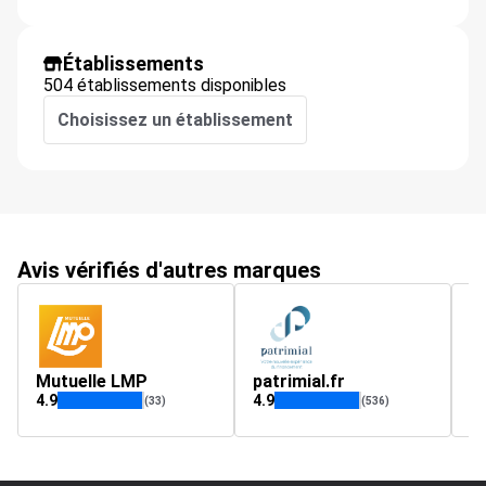
Établissements
504 établissements disponibles
Choisissez un établissement
Avis vérifiés d'autres marques
Mutuelle LMP
patrimial.fr
m
4.9
4.9
3.
(33)
(536)