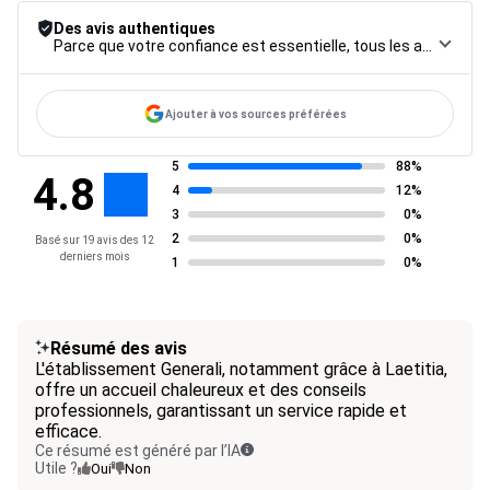
Des avis authentiques
Parce que votre confiance est essentielle, tous les avis font l’objet d’une procédure de contrôle rigoureuse, de leur collecte à leur modération, jusqu’à leur mise en ligne, afin de garantir une fiabilité maximale.
Ajouter à vos sources préférées
5
88%
4.8
4
12%
3
0%
2
0%
Basé sur 19 avis des 12
derniers mois
1
0%
Résumé des avis
L'établissement Generali, notamment grâce à Laetitia,
offre un accueil chaleureux et des conseils
professionnels, garantissant un service rapide et
efficace.
Ce résumé est généré par l’IA
Utile ?
Oui
Non