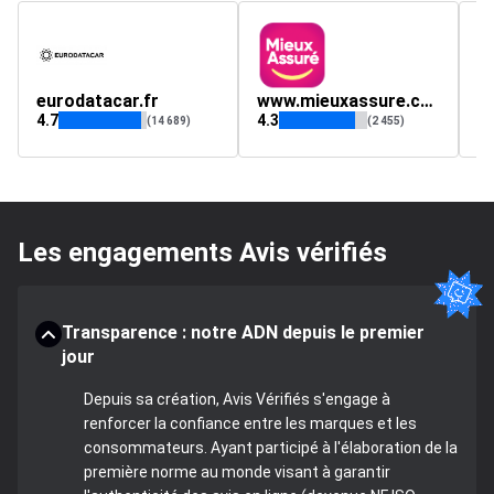
eurodatacar.fr
www.mieuxassure.com
S
4.7
4.3
4.
(14 689)
(2 455)
Les engagements Avis vérifiés
Transparence : notre ADN depuis le premier
jour
Depuis sa création, Avis Vérifiés s'engage à
renforcer la confiance entre les marques et les
consommateurs. Ayant participé à l'élaboration de la
première norme au monde visant à garantir