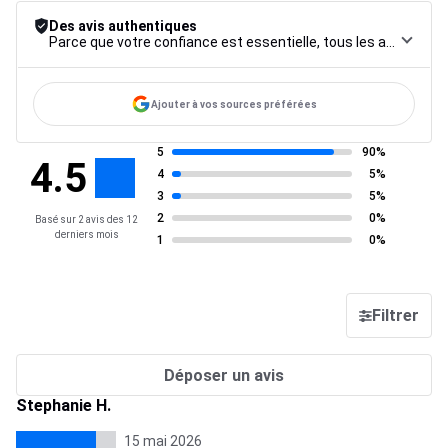
Des avis authentiques
Parce que votre confiance est essentielle, tous les avis font l’objet d’une procédure de contrôle rigoureuse, de leur collecte à leur modération, jusqu’à leur mise en ligne, afin de garantir une fiabilité maximale.
Ajouter à vos sources préférées
5
90%
4.5
4
5%
3
5%
2
0%
Basé sur 2 avis des 12
derniers mois
1
0%
Filtrer
Déposer un avis
Stephanie H.
15 mai 2026