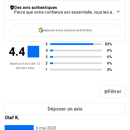
Des avis authentiques
Parce que votre confiance est essentielle, tous les avis font l’objet d’une procédure de contrôle rigoureuse, de leur collecte à leur modération, jusqu’à leur mise en ligne, afin de garantir une fiabilité maximale.
Ajouter à vos sources préférées
5
83%
4.4
4
6%
3
6%
2
6%
Basé sur 5 avis des 12
derniers mois
1
0%
Filtrer
Déposer un avis
Olaf K.
6 mai 2026