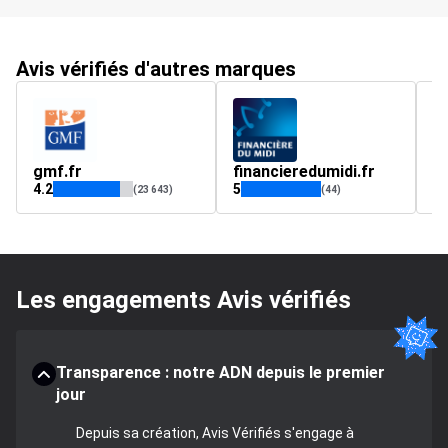
Avis vérifiés d'autres marques
gmf.fr
financieredumidi.fr
c
4.2
5
4.
(23 643)
(44)
Les engagements Avis vérifiés
Transparence : notre ADN depuis le premier
jour
Depuis sa création, Avis Vérifiés s'engage à