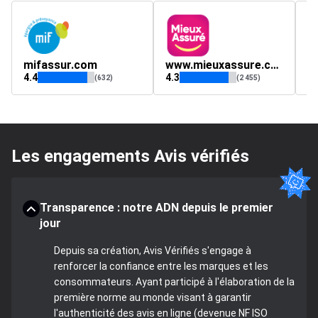
mifassur.com
www.mieuxassure.com
c
4.4
4.3
4.
(632)
(2 455)
Les engagements Avis vérifiés
Transparence : notre ADN depuis le premier
jour
Depuis sa création, Avis Vérifiés s'engage à
renforcer la confiance entre les marques et les
consommateurs. Ayant participé à l'élaboration de la
première norme au monde visant à garantir
l'authenticité des avis en ligne (devenue NF ISO