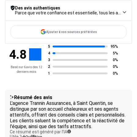
Des avis authentiques
Parce que votre confiance est essentielle, tous les avis font l’objet d’une procédure de contrôle rigoureuse, de leur collecte à leur modération, jusqu’à leur mise en ligne, afin de garantir une fiabilité maximale.
Ajouter à vos sources préférées
5
95%
4.8
4
5%
3
0%
2
0%
Basé sur 6 avis des 12
derniers mois
1
0%
Résumé des avis
L'agence Trannin Assurances, à Saint Quentin, se
distingue par son accueil chaleureux et ses agents
attentifs, offrant des conseils clairs et personnalisés.
Les clients saluent la compétence et la réactivité de
l'équipe, ainsi que des tarifs attractifs.
Ce résumé est généré par l’IA
Utile ?
Oui
Non