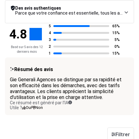
Des avis authentiques
Parce que votre confiance est essentielle, tous les avis font l’objet d’une procédure de contrôle rigoureuse, de leur collecte à leur modération, jusqu’à leur mise en ligne, afin de garantir une fiabilité maximale.
5
65%
4.8
4
15%
3
5%
2
0%
Basé sur 5 avis des 12
derniers mois
1
15%
Résumé des avis
Gie Generali Agences se distingue par sa rapidité et
son efficacité dans les démarches, avec des tarifs
avantageux. Les clients apprécient la simplicité
d'utilisation et la prise en charge attentive.
Ce résumé est généré par l’IA
Utile ?
Oui
Non
Filtrer