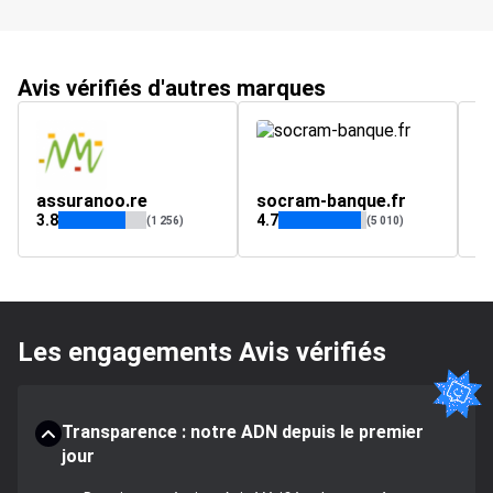
Avis vérifiés d'autres marques
assuranoo.re
socram-banque.fr
m
3.8
4.7
(1 256)
(5 010)
Les engagements Avis vérifiés
Transparence : notre ADN depuis le premier
jour