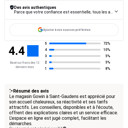
Des avis authentiques
Parce que votre confiance est essentielle, tous les avis font l’objet d’une procédure de contrôle rigoureuse, de leur collecte à leur modération, jusqu’à leur mise en ligne, afin de garantir une fiabilité maximale.
Ajouter à vos sources préférées
5
72%
4.4
4
10%
3
5%
2
5%
Basé sur 9 avis des 12
derniers mois
1
8%
Résumé des avis
Le magasin Gowin à Saint-Gaudens est apprécié pour
son accueil chaleureux, sa réactivité et ses tarifs
attractifs. Les conseillers, disponibles et à l'écoute,
offrent des explications claires et un service efficace.
L'espace en ligne est jugé complet, facilitant les
démarches.