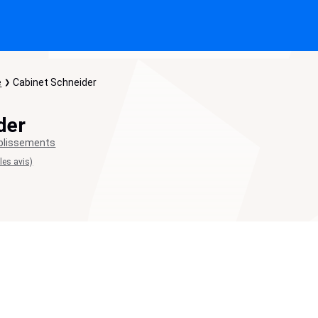
e
Cabinet Schneider
der
blissements
 les avis)