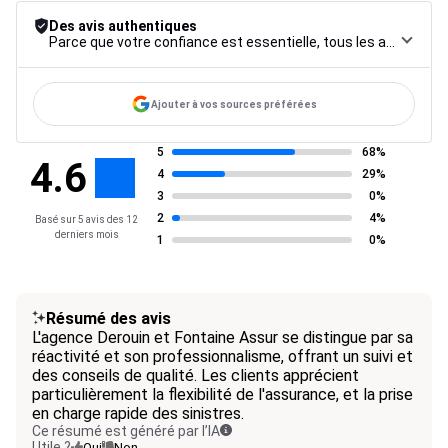
Des avis authentiques
Parce que votre confiance est essentielle, tous les avis font l’objet d’une procédure de contrôle rigoureuse, de leur collecte à leur modération, jusqu’à leur mise en ligne, afin de garantir une fiabilité maximale.
Ajouter à vos sources préférées
5
68%
4.6
4
29%
3
0%
2
4%
Basé sur 5 avis des 12
derniers mois
1
0%
Résumé des avis
L'agence Derouin et Fontaine Assur se distingue par sa
réactivité et son professionnalisme, offrant un suivi et
des conseils de qualité. Les clients apprécient
particulièrement la flexibilité de l'assurance, et la prise
en charge rapide des sinistres.
Ce résumé est généré par l’IA
Utile ?
Oui
Non