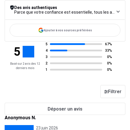
Des avis authentiques
Parce que votre confiance est essentielle, tous les avis font l’objet d’une procédure de contrôle rigoureuse, de leur collecte à leur modération, jusqu’à leur mise en ligne, afin de garantir une fiabilité maximale.
Ajouter à vos sources préférées
5
67%
5
4
33%
3
0%
2
0%
Basé sur 2 avis des 12
derniers mois
1
0%
Filtrer
Déposer un avis
Anonymous N.
23 juin 2026