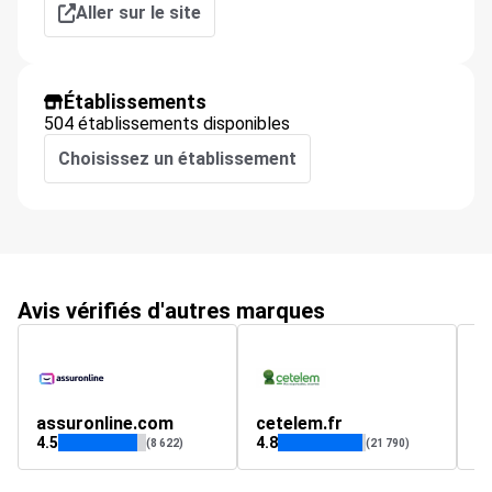
Aller sur le site
Établissements
504 établissements disponibles
Choisissez un établissement
Avis vérifiés d'autres marques
assuronline.com
cetelem.fr
m
4.5
4.8
4.
(8 622)
(21 790)