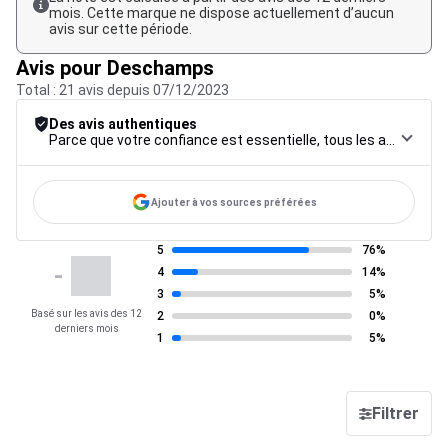
mois. Cette marque ne dispose actuellement d’aucun
avis sur cette période.
Avis pour Deschamps
Total : 21 avis depuis 07/12/2023
Des avis authentiques
Parce que votre confiance est essentielle, tous les avis font l’objet d’une procédure de contrôle rigoureuse, de leur collecte à leur modération, jusqu’à leur mise en ligne, afin de garantir une fiabilité maximale.
Ajouter à vos sources préférées
5
76%
-
4
14%
3
5%
Basé sur les avis des 12
2
0%
derniers mois
1
5%
Filtrer