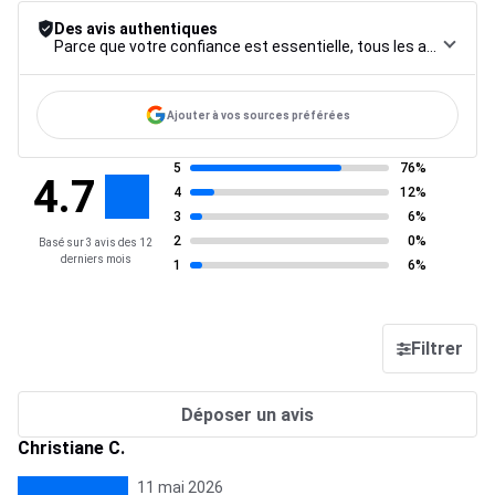
Des avis authentiques
Parce que votre confiance est essentielle, tous les avis font l’objet d’une procédure de contrôle rigoureuse, de leur collecte à leur modération, jusqu’à leur mise en ligne, afin de garantir une fiabilité maximale.
Ajouter à vos sources préférées
5
76%
4.7
4
12%
3
6%
2
0%
Basé sur 3 avis des 12
derniers mois
1
6%
Filtrer
Déposer un avis
Christiane C.
11 mai 2026