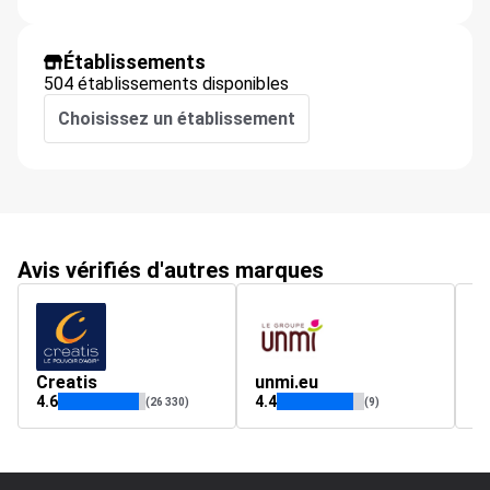
Établissements
504 établissements disponibles
Choisissez un établissement
Avis vérifiés d'autres marques
Creatis
unmi.eu
Al
4.6
4.4
4.
(26 330)
(9)