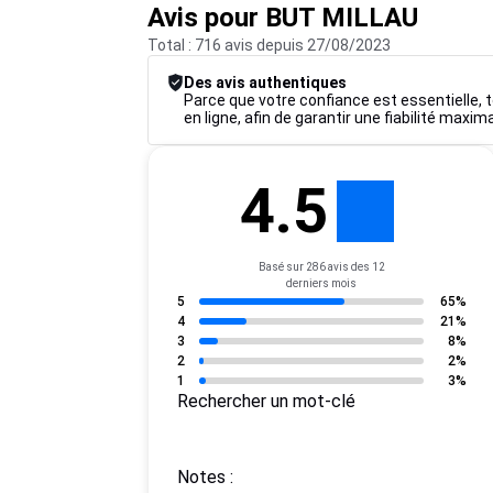
Avis pour BUT MILLAU
Total : 716 avis depuis 27/08/2023
Des avis authentiques
Parce que votre confiance est essentielle, to
en ligne, afin de garantir une fiabilité maxim
4.5
Basé sur 286 avis des 12
derniers mois
5
65%
4
21%
3
8%
2
2%
1
3%
Rechercher un mot-clé
Notes :