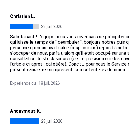
Christian L.
28 juil. 2026
Satisfaisant ! L'équipe nous voit arriver sans se précipiter su
qui laisse le temps de '' déambuler '', bonjours sobres pui
personne qui nous avait salué (resp. cuisine) répond à notr
s'occuper de nous, parfait, alors qu'il était occupé sur une 
consultation du stock sur ordi (cette précision sur des c
l'article ci-après : cafetière). Donc : ... pour nous le Serv
présent sans être omniprésent, compétent - évidemment.
Expérience du : 18 juil. 2026
Anonymous K.
28 juil. 2026