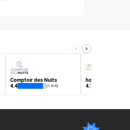
Comptoir des Nuits
4.4
4.7
(1 916)
(1 0