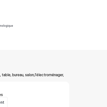
onologique
e, table, bureau, salon,l’électroménager,
es
ent