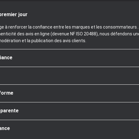
premier jour
age à renforcer la confiance entre les marques et les consommateurs. A
henticité des avis en ligne (devenue NF ISO 20488), nous défendons un
modération et la publication des avis clients.
fiance
nforme
sparente
iance