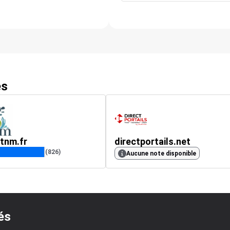
es
tnm.fr
directportails.net
(826)
Aucune note disponible
és