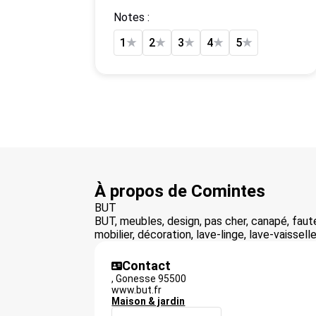
Notes :
1
★
2
★
3
★
4
★
5
★
À propos de Comintes
BUT
BUT, meubles, design, pas cher, canapé, fauteui
mobilier, décoration, lave-linge, lave-vaissell
Contact
,
Gonesse
95500
www.but.fr
Maison & jardin