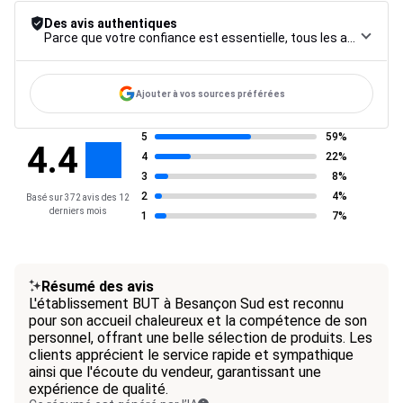
Des avis authentiques
Parce que votre confiance est essentielle, tous les avis font l’objet d’une procédure de contrôle rigoureuse, de leur collecte à leur modération, jusqu’à leur mise en ligne, afin de garantir une fiabilité maximale.
Ajouter à vos sources préférées
5
59%
4.4
4
22%
3
8%
2
4%
Basé sur 372 avis des 12
derniers mois
1
7%
Résumé des avis
L'établissement BUT à Besançon Sud est reconnu
pour son accueil chaleureux et la compétence de son
personnel, offrant une belle sélection de produits. Les
clients apprécient le service rapide et sympathique
ainsi que l'écoute du vendeur, garantissant une
expérience de qualité.