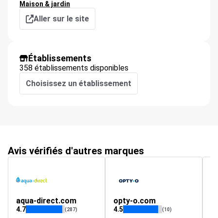
Maison & jardin
Aller sur le site
Établissements
358 établissements disponibles
Choisissez un établissement
Avis vérifiés d'autres marques
aqua-direct.com
opty-o.com
ed
4.7
4.5
5
(287)
(10)