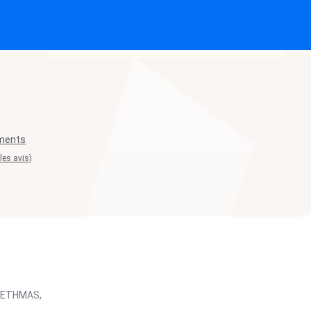
ements
 les avis)
BRETHMAS,