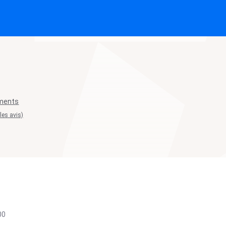
ements
 les avis)
00