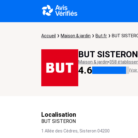
Accueil
Maison & jardin
But.fr
BUT SISTER
BUT SISTERO
Maison & jardin
358 établiss
4.6
(Voir
Localisation
BUT SISTERON
1 Allée des Cèdres,
Sisteron
04200