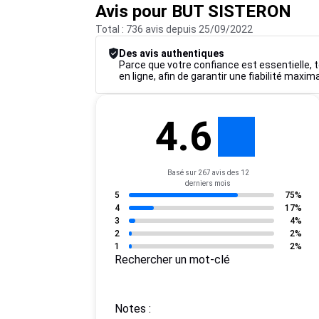
Avis pour BUT SISTERON
Total : 736 avis depuis 25/09/2022
Des avis authentiques
Parce que votre confiance est essentielle, to
en ligne, afin de garantir une fiabilité maxim
4.6
Basé sur 267 avis des 12
derniers mois
5
75%
4
17%
3
4%
2
2%
1
2%
Rechercher un mot-clé
Notes :