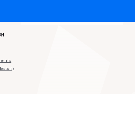
ON
N
ements
 les avis)