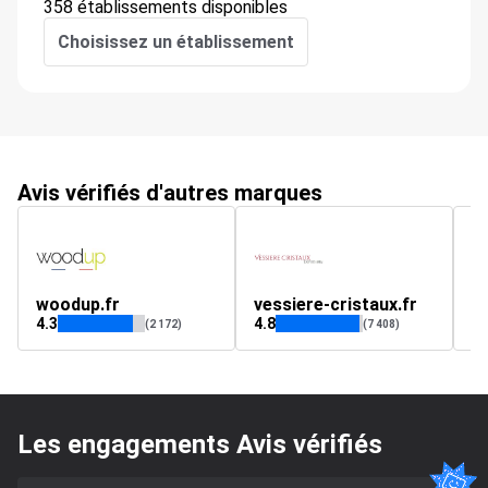
358 établissements disponibles
Choisissez un établissement
Avis vérifiés d'autres marques
woodup.fr
vessiere-cristaux.fr
D
4.3
4.8
4.
(2 172)
(7 408)
Les engagements Avis vérifiés