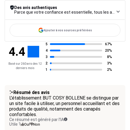
Des avis authentiques
Parce que votre confiance est essentielle, tous les avis font l’objet d’une procédure de contrôle rigoureuse, de leur collecte à leur modération, jusqu’à leur mise en ligne, afin de garantir une fiabilité maximale.
Ajouter à vos sources préférées
5
67%
4.4
4
20%
3
8%
2
3%
Basé sur 260 avis des 12
derniers mois
1
2%
Résumé des avis
L'établissement BUT COSY BOLLENE se distingue par
un site facile à utiliser, un personnel accueillant et des
produits de qualité, notamment des canapés
confortables.
Ce résumé est généré par l’IA
Utile ?
Oui
Non