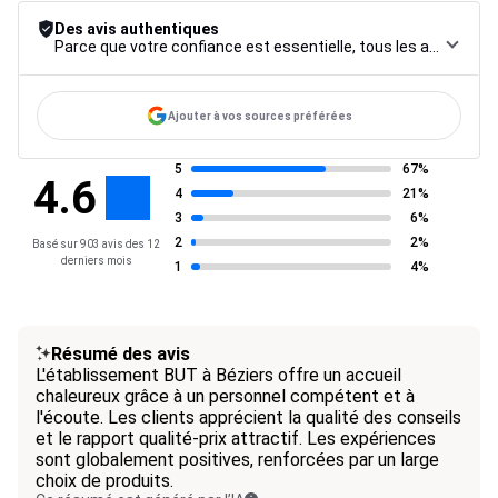
Des avis authentiques
Parce que votre confiance est essentielle, tous les avis font l’objet d’une procédure de contrôle rigoureuse, de leur collecte à leur modération, jusqu’à leur mise en ligne, afin de garantir une fiabilité maximale.
Ajouter à vos sources préférées
5
67%
4.6
4
21%
3
6%
2
2%
Basé sur 903 avis des 12
derniers mois
1
4%
Résumé des avis
L'établissement BUT à Béziers offre un accueil
chaleureux grâce à un personnel compétent et à
l'écoute. Les clients apprécient la qualité des conseils
et le rapport qualité-prix attractif. Les expériences
sont globalement positives, renforcées par un large
choix de produits.