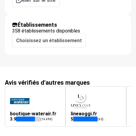
Aller sur le site
Établissements
358 établissements disponibles
Choisissez un établissement
Avis vérifiés d'autres marques
boutique-waterair.fr
lineaoggi.fr
h
3.9
5
4.
(16 690)
(62)