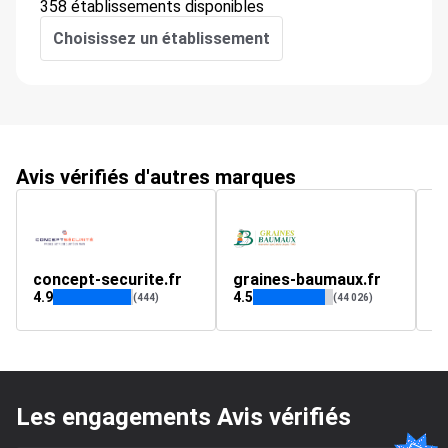
358 établissements disponibles
Choisissez un établissement
Avis vérifiés d'autres marques
concept-securite.fr
graines-baumaux.fr
n
4.9
4.5
4.
(444)
(44 026)
Les engagements Avis vérifiés