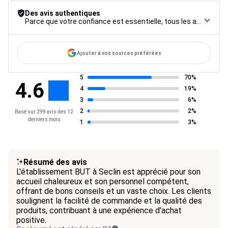
Des avis authentiques
Parce que votre confiance est essentielle, tous les avis font l’objet d’une procédure de contrôle rigoureuse, de leur collecte à leur modération, jusqu’à leur mise en ligne, afin de garantir une fiabilité maximale.
Ajouter à vos sources préférées
5
70%
4.6
4
19%
3
6%
2
2%
Basé sur 299 avis des 12
derniers mois
1
3%
Résumé des avis
L'établissement BUT à Seclin est apprécié pour son
accueil chaleureux et son personnel compétent,
offrant de bons conseils et un vaste choix. Les clients
soulignent la facilité de commande et la qualité des
produits, contribuant à une expérience d'achat
positive.