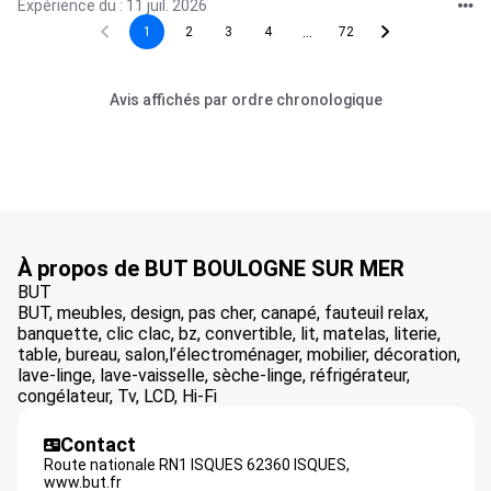
Expérience du : 11 juil. 2026
...
1
2
3
4
72
Avis affichés par ordre chronologique
À propos de BUT BOULOGNE SUR MER
BUT
BUT, meubles, design, pas cher, canapé, fauteuil relax,
banquette, clic clac, bz, convertible, lit, matelas, literie,
table, bureau, salon,l’électroménager, mobilier, décoration,
lave-linge, lave-vaisselle, sèche-linge, réfrigérateur,
congélateur, Tv, LCD, Hi-Fi
Contact
Route nationale RN1 ISQUES 62360 ISQUES,
www.but.fr