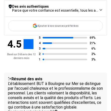
Des avis authentiques
Parce que votre confiance est essentielle, tous les avis font l’objet d’une procédure de contrôle rigoureuse, de leur collecte à leur modération, jusqu’à leur mise en ligne, afin de garantir une fiabilité maximale.
Ajouter à vos sources préférées
5
69%
4.5
4
21%
3
6%
2
2%
Basé sur 366 avis des 12
derniers mois
1
3%
Résumé des avis
L'établissement BUT à Boulogne sur Mer se distingue
par l'accueil chaleureux et le professionnalisme de son
personnel. Les clients valorisent la disponibilité, les
conseils avisés et la qualité des produits offerts. Les
interactions sont souvent qualifiées d'excellentes, ce
qui contribue à une satisfaction globale.