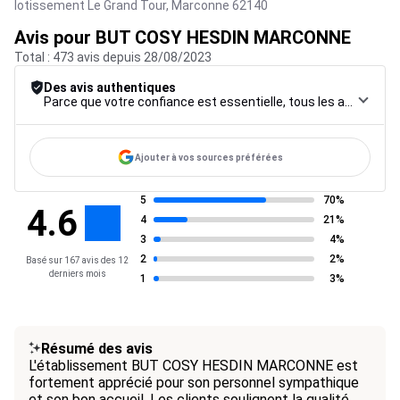
lotissement Le Grand Tour,
Marconne
62140
Avis pour BUT COSY HESDIN MARCONNE
Total : 473 avis depuis 28/08/2023
Des avis authentiques
Parce que votre confiance est essentielle, tous les avis font l’objet d’une procédure de contrôle rigoureuse, de leur collecte à leur modération, jusqu’à leur mise en ligne, afin de garantir une fiabilité maximale.
Ajouter à vos sources préférées
5
70%
4.6
4
21%
3
4%
2
2%
Basé sur 167 avis des 12
derniers mois
1
3%
Résumé des avis
L'établissement BUT COSY HESDIN MARCONNE est
fortement apprécié pour son personnel sympathique
et son bon accueil. Les clients soulignent la qualité