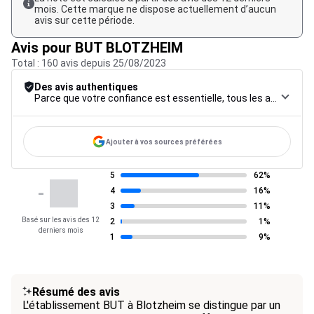
mois. Cette marque ne dispose actuellement d’aucun
avis sur cette période.
Avis pour BUT BLOTZHEIM
Total : 160 avis depuis 25/08/2023
Des avis authentiques
Parce que votre confiance est essentielle, tous les avis font l’objet d’une procédure de contrôle rigoureuse, de leur collecte à leur modération, jusqu’à leur mise en ligne, afin de garantir une fiabilité maximale.
Ajouter à vos sources préférées
5
62%
-
4
16%
3
11%
Basé sur les avis des 12
2
1%
derniers mois
1
9%
Résumé des avis
L'établissement BUT à Blotzheim se distingue par un