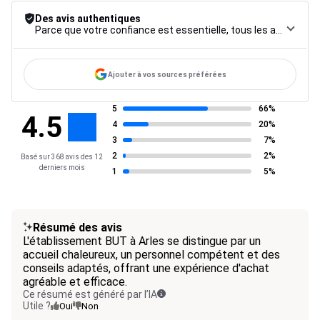
Des avis authentiques
Parce que votre confiance est essentielle, tous les avis font l’objet d’une procédure de contrôle rigoureuse, de leur collecte à leur modération, jusqu’à leur mise en ligne, afin de garantir une fiabilité maximale.
Ajouter à vos sources préférées
5
66%
4.5
4
20%
3
7%
2
2%
Basé sur 368 avis des 12
derniers mois
1
5%
Résumé des avis
L'établissement BUT à Arles se distingue par un
accueil chaleureux, un personnel compétent et des
conseils adaptés, offrant une expérience d'achat
agréable et efficace.
Ce résumé est généré par l’IA
Utile ?
Oui
Non