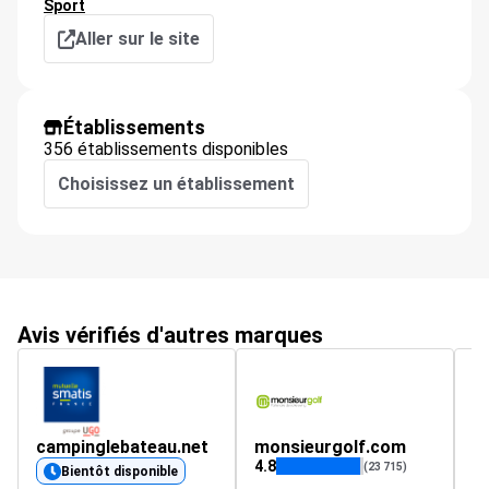
Sport
Aller sur le site
Établissements
356 établissements disponibles
Choisissez un établissement
Avis vérifiés d'autres marques
campinglebateau.net
monsieurgolf.com
pl
4.8
(23 715)
Bientôt disponible