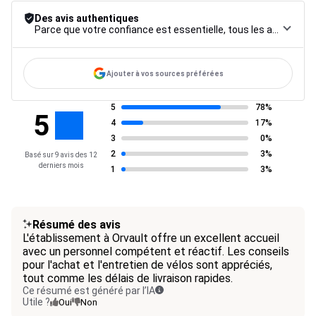
Des avis authentiques
Parce que votre confiance est essentielle, tous les avis font l’objet d’une procédure de contrôle rigoureuse, de leur collecte à leur modération, jusqu’à leur mise en ligne, afin de garantir une fiabilité maximale.
Ajouter à vos sources préférées
5
78%
5
4
17%
3
0%
2
3%
Basé sur 9 avis des 12
derniers mois
1
3%
Résumé des avis
L'établissement à Orvault offre un excellent accueil
avec un personnel compétent et réactif. Les conseils
pour l'achat et l'entretien de vélos sont appréciés,
tout comme les délais de livraison rapides.
Ce résumé est généré par l’IA
Utile ?
Oui
Non