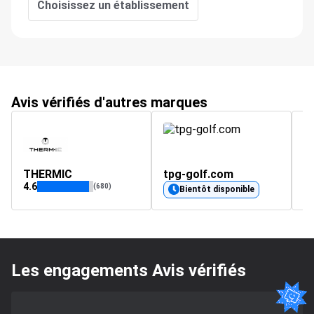
Choisissez un établissement
Avis vérifiés d'autres marques
THERMIC
tpg-golf.com
4.6
4.
(680)
Bientôt disponible
Les engagements Avis vérifiés