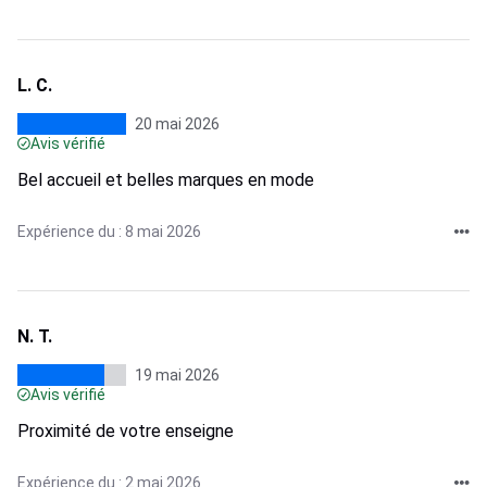
L. C.
20 mai 2026
Avis vérifié
Bel accueil et belles marques en mode
Expérience du : 8 mai 2026
N. T.
19 mai 2026
Avis vérifié
Proximité de votre enseigne
Expérience du : 2 mai 2026