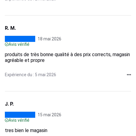
R. M.
18 mai 2026
Avis vérifié
produits de très bonne qualité à des prix corrects, magasin
agréable et propre
Expérience du : 5 mai 2026
J. P.
15 mai 2026
Avis vérifié
tres bien le magasin