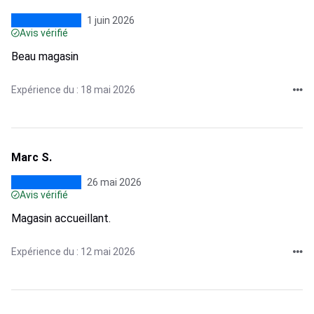
1 juin 2026
Avis vérifié
Beau magasin
Expérience du : 18 mai 2026
Marc S.
26 mai 2026
Avis vérifié
Magasin accueillant.
Expérience du : 12 mai 2026