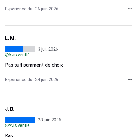
Expérience du : 26 juin 2026
L. M.
3 juil. 2026
Avis vérifié
Pas suffisamment de choix
Expérience du : 24 juin 2026
J. B.
28 juin 2026
Avis vérifié
Ras