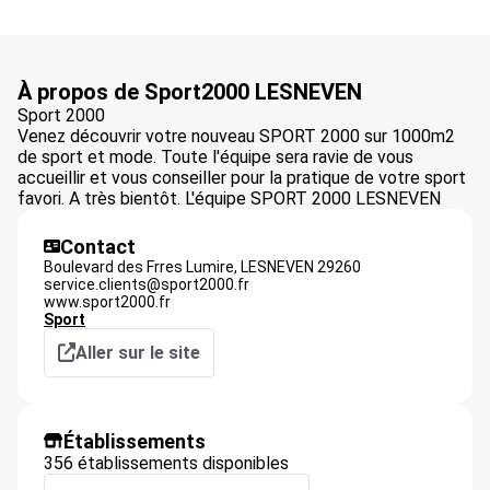
À propos de Sport2000 LESNEVEN
Sport 2000
Venez découvrir votre nouveau SPORT 2000 sur 1000m2
de sport et mode. Toute l'équipe sera ravie de vous
accueillir et vous conseiller pour la pratique de votre sport
favori. A très bientôt. L'équipe SPORT 2000 LESNEVEN
Contact
Boulevard des Frres Lumire,
LESNEVEN
29260
service.clients@sport2000.fr
www.sport2000.fr
Sport
Aller sur le site
Établissements
356 établissements disponibles