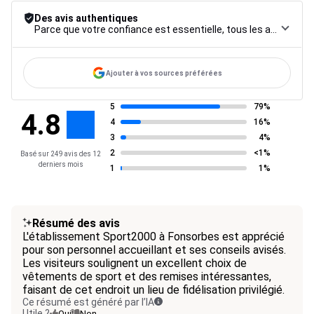
Des avis authentiques
Parce que votre confiance est essentielle, tous les avis font l’objet d’une procédure de contrôle rigoureuse, de leur collecte à leur modération, jusqu’à leur mise en ligne, afin de garantir une fiabilité maximale.
Ajouter à vos sources préférées
5
79%
4.8
4
16%
3
4%
2
<1%
Basé sur 249 avis des 12
derniers mois
1
1%
Résumé des avis
L'établissement Sport2000 à Fonsorbes est apprécié
pour son personnel accueillant et ses conseils avisés.
Les visiteurs soulignent un excellent choix de
vêtements de sport et des remises intéressantes,
faisant de cet endroit un lieu de fidélisation privilégié.
Ce résumé est généré par l’IA
Utile ?
Oui
Non