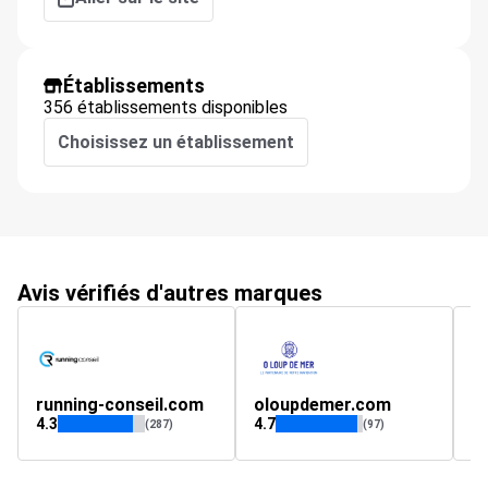
Établissements
356 établissements disponibles
Choisissez un établissement
Avis vérifiés d'autres marques
running-conseil.com
oloupdemer.com
m
4.3
4.7
4.
(287)
(97)