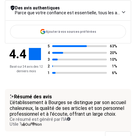
Des avis authentiques
Parce que votre confiance est essentielle, tous les avis font l’objet d’une procédure de contrôle rigoureuse, de leur collecte à leur modération, jusqu’à leur mise en ligne, afin de garantir une fiabilité maximale.
Ajouter à vos sources préférées
5
63%
4.4
4
20%
3
10%
2
1%
Basé sur 34 avis des 12
derniers mois
1
6%
Résumé des avis
L'établissement à Bourges se distingue par son accueil
chaleureux, la qualité de ses articles et son personnel
professionnel et à l'écoute, offrant un large choix.
Ce résumé est généré par l’IA
Utile ?
Oui
Non