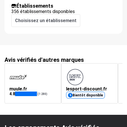
Établissements
356 établissements disponibles
Choisissez un établissement
Avis vérifiés d'autres marques
muule.fr
lesport-discount.fr
m
4.8
4.
(1 280)
Bientôt disponible