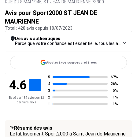
RUE DU 8 MAI 1945,
ST JEAN DE MAURIENNE
73300
Avis pour Sport2000 ST JEAN DE
MAURIENNE
Total : 428 avis depuis 18/07/2023
Des avis authentiques
Parce que votre confiance est essentielle, tous les avis font l’objet d’une procédure de contrôle rigoureuse, de leur collecte à leur modération, jusqu’à leur mise en ligne, afin de garantir une fiabilité maximale.
Ajouter à vos sources préférées
5
67%
4.6
4
26%
3
5%
2
1%
Basé sur 187 avis des 12
derniers mois
1
1%
Résumé des avis
L'établissement Sport2000 à Saint Jean de Maurienne