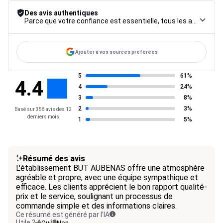
Des avis authentiques
Parce que votre confiance est essentielle, tous les avis font l’objet d’une procédure de contrôle rigoureuse, de leur collecte à leur modération, jusqu’à leur mise en ligne, afin de garantir une fiabilité maximale.
Ajouter à vos sources préférées
5
61%
4.4
4
24%
3
8%
2
3%
Basé sur 358 avis des 12
derniers mois
1
5%
Résumé des avis
L'établissement BUT AUBENAS offre une atmosphère
agréable et propre, avec une équipe sympathique et
efficace. Les clients apprécient le bon rapport qualité-
prix et le service, soulignant un processus de
commande simple et des informations claires.
Ce résumé est généré par l’IA
Utile ?
Oui
Non