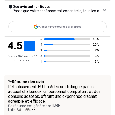
Des avis authentiques
Parce que votre confiance est essentielle, tous les avis font l’objet d’une procédure de contrôle rigoureuse, de leur collecte à leur modération, jusqu’à leur mise en ligne, afin de garantir une fiabilité maximale.
Ajouter à vos sources préférées
5
66%
4.5
4
20%
3
7%
2
2%
Basé sur 368 avis des 12
derniers mois
1
5%
Résumé des avis
L'établissement BUT à Arles se distingue par un
accueil chaleureux, un personnel compétent et des
conseils adaptés, offrant une expérience d'achat
agréable et efficace.
Ce résumé est généré par l’IA
Utile ?
Oui
Non